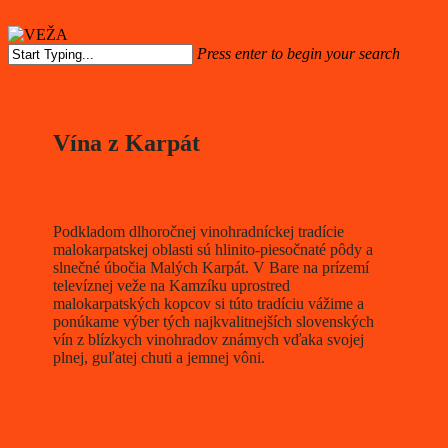
Press enter to begin your search
Close
Search
Vína z Karpát
Podkladom dlhoročnej vinohradníckej tradície
malokarpatskej oblasti sú hlinito-piesočnaté pôdy a
slnečné úbočia Malých Karpát. V Bare na prízemí
televíznej veže na Kamzíku uprostred
malokarpatských kopcov si túto tradíciu vážime a
ponúkame výber tých najkvalitnejších slovenských
vín z blízkych vinohradov známych vďaka svojej
plnej, guľatej chuti a jemnej vôni.