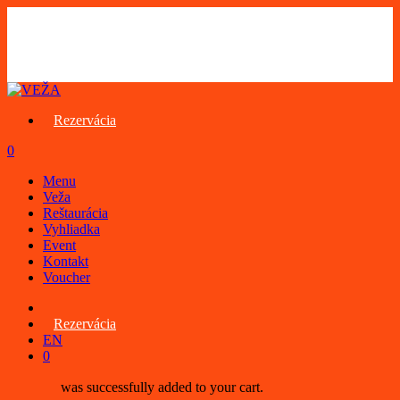
Skip
to
main
content
Rezervácia
0
Menu
Menu
Veža
Reštaurácia
Vyhliadka
Event
Kontakt
Voucher
facebook
instagram
Rezervácia
EN
0
was successfully added to your cart.