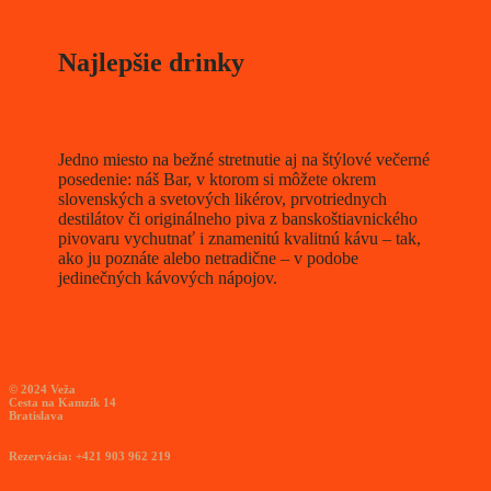
Najlepšie drinky
Jedno miesto na bežné stretnutie aj na štýlové večerné
posedenie: náš Bar, v ktorom si môžete okrem
slovenských a svetových likérov, prvotriednych
destilátov či originálneho piva z banskoštiavnického
pivovaru vychutnať i znamenitú kvalitnú kávu – tak,
ako ju poznáte alebo netradične – v podobe
jedinečných kávových nápojov.
© 2024 Veža
Cesta na Kamzík 14
Bratislava
Rezervácia: +421 903 962 219